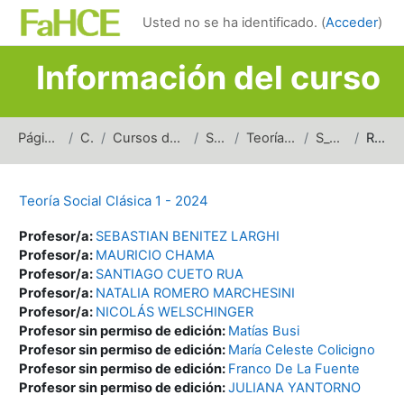
Salta al contenido principal
Usted no se ha identificado. (
Acceder
)
Información del curso
Página Principal
Cursos
Cursos de carreras de grado
Sociología
Teoría Social Clásica
S_TSC1_2024
Resumen
Teoría Social Clásica 1 - 2024
Profesor/a:
SEBASTIAN BENITEZ LARGHI
Profesor/a:
MAURICIO CHAMA
Profesor/a:
SANTIAGO CUETO RUA
Profesor/a:
NATALIA ROMERO MARCHESINI
Profesor/a:
NICOLÁS WELSCHINGER
Profesor sin permiso de edición:
Matías Busi
Profesor sin permiso de edición:
María Celeste Colicigno
Profesor sin permiso de edición:
Franco De La Fuente
Profesor sin permiso de edición:
JULIANA YANTORNO