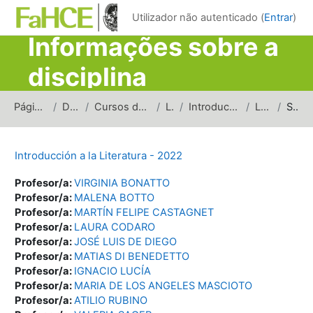
Ir para o conteúdo principal
Utilizador não autenticado (
Entrar
)
Informações sobre a
disciplina
Página principal
Disciplinas
Cursos de carreras de grado
Letras
Introducción a la Literatura
L_IL_2022
Sumário
Introducción a la Literatura - 2022
Profesor/a:
VIRGINIA BONATTO
Profesor/a:
MALENA BOTTO
Profesor/a:
MARTÍN FELIPE CASTAGNET
Profesor/a:
LAURA CODARO
Profesor/a:
JOSÉ LUIS DE DIEGO
Profesor/a:
MATIAS DI BENEDETTO
Profesor/a:
IGNACIO LUCÍA
Profesor/a:
MARIA DE LOS ANGELES MASCIOTO
Profesor/a:
ATILIO RUBINO