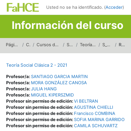
Salta al contenido principal
Usted no se ha identificado. (
Acceder
)
Información del curso
Página Principal
Cursos
Cursos de carreras de grado
Sociología
Teoría Social Clásica
S_TSC2_2021
Resumen
Teoría Social Clásica 2 - 2021
Profesor/a:
SANTIAGO GARCIA MARTIN
Profesor/a:
MORA GONZÁLEZ CANOSA
Profesor/a:
JULIA HANG
Profesor/a:
MIGUEL KIPERSZMID
Profesor sin permiso de edición:
Vi BELTRAN
Profesor sin permiso de edición:
AGUSTINA CHIELLI
Profesor sin permiso de edición:
Francisco COMBINA
Profesor sin permiso de edición:
SOFIA MARINA GARRIDO
Profesor sin permiso de edición:
CAMILA SCHUVARTZ