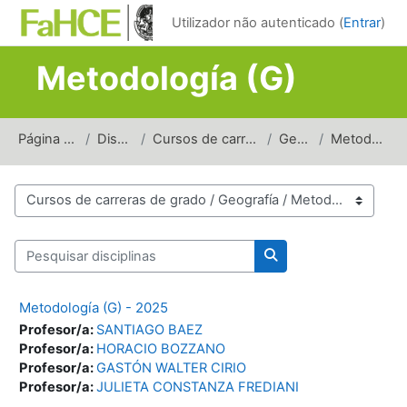
Ir para o conteúdo principal
Utilizador não autenticado (
Entrar
)
Metodología (G)
Página principal
Disciplinas
Cursos de carreras de grado
Geografía
Metodología (G)
Categorias de disciplinas
Pesquisar disciplinas
Pesquisar disciplinas
Metodología (G) - 2025
Profesor/a:
SANTIAGO BAEZ
Profesor/a:
HORACIO BOZZANO
Profesor/a:
GASTÓN WALTER CIRIO
Profesor/a:
JULIETA CONSTANZA FREDIANI