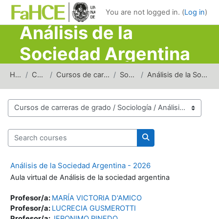
Skip to main content
You are not logged in. (
Log in
)
Análisis de la
Sociedad Argentina
Home
Courses
Cursos de carreras de grado
Sociología
Análisis de la Sociedad Argentina
Course categories
Search courses
Search courses
Análisis de la Sociedad Argentina - 2026
Aula virtual de Análisis de la sociedad argentina
Profesor/a:
MARÍA VICTORIA D'AMICO
Profesor/a:
LUCRECIA GUSMEROTTI
Profesor/a:
JERONIMO PINEDO