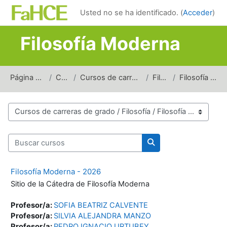
Salta al contenido principal
Usted no se ha identificado. (
Acceder
)
Filosofía Moderna
Página Principal
Cursos
Cursos de carreras de grado
Filosofía
Filosofía Moderna
Categorías
Buscar cursos
Buscar cursos
Filosofía Moderna - 2026
Sitio de la Cátedra de Filosofía Moderna
Profesor/a:
SOFIA BEATRIZ CALVENTE
Profesor/a:
SILVIA ALEJANDRA MANZO
Profesor/a:
PEDRO IGNACIO URTUBEY