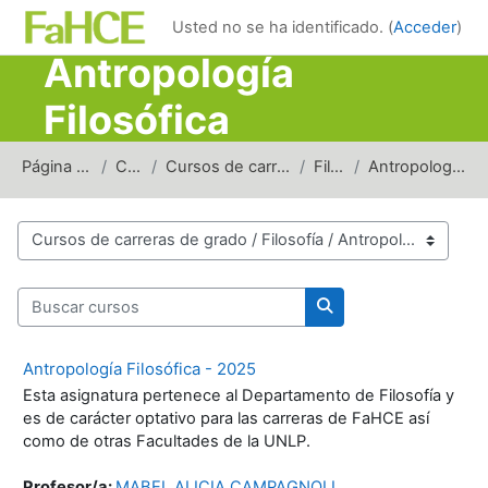
Salta al contenido principal
Usted no se ha identificado. (
Acceder
)
Antropología
Filosófica
Página Principal
Cursos
Cursos de carreras de grado
Filosofía
Antropología Filosófica
Categorías
Buscar cursos
Buscar cursos
Antropología Filosófica - 2025
Esta asignatura pertenece al Departamento de Filosofía y
es de carácter optativo para las carreras de FaHCE así
como de otras Facultades de la UNLP.
Profesor/a:
MABEL ALICIA CAMPAGNOLI