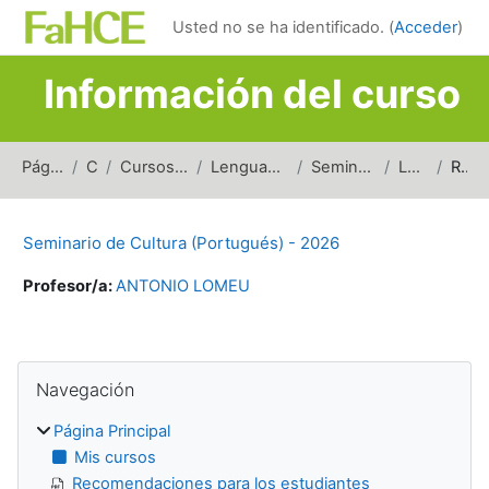
Salta al contenido principal
Usted no se ha identificado. (
Acceder
)
Información del curso
Página Principal
Cursos
Cursos de carreras de grado
Lenguas y Literaturas Modernas
Seminarios y Talleres (LLM)
LLM_SC_2026
Resumen
Seminario de Cultura (Portugués) - 2026
Profesor/a:
ANTONIO LOMEU
Bloques
Salta Navegación
Navegación
Página Principal
Mis cursos
Recomendaciones para los estudiantes