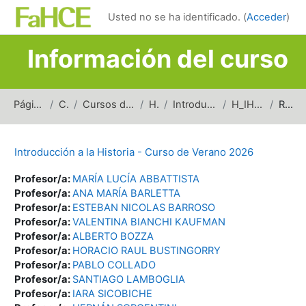
Salta al contenido principal
Usted no se ha identificado. (
Acceder
)
Información del curso
Página Principal
Cursos
Cursos de carreras de grado
Historia
Introducción a la Historia
H_IH_Verano_2026
Resumen
Introducción a la Historia - Curso de Verano 2026
Profesor/a:
MARÍA LUCÍA ABBATTISTA
Profesor/a:
ANA MARÍA BARLETTA
Profesor/a:
ESTEBAN NICOLAS BARROSO
Profesor/a:
VALENTINA BIANCHI KAUFMAN
Profesor/a:
ALBERTO BOZZA
Profesor/a:
HORACIO RAUL BUSTINGORRY
Profesor/a:
PABLO COLLADO
Profesor/a:
SANTIAGO LAMBOGLIA
Profesor/a:
IARA SICOBICHE