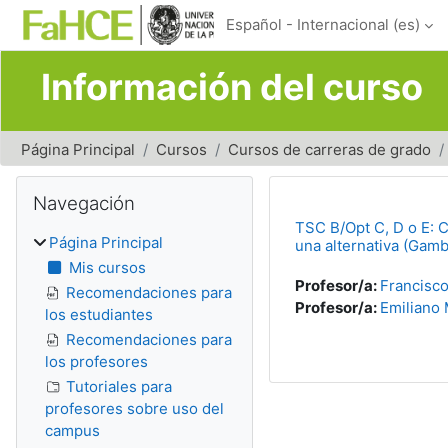
Salta al contenido principal
Español - Internacional ‎(es)‎
Información del curso
Página Principal
Cursos
Cursos de carreras de grado
Bloques
Salta Navegación
Navegación
TSC B/Opt C, D o E: C
Página Principal
una alternativa (Gamb
Mis cursos
Profesor/a:
Francisc
Recomendaciones para
Profesor/a:
Emiliano
los estudiantes
Recomendaciones para
los profesores
Tutoriales para
profesores sobre uso del
campus