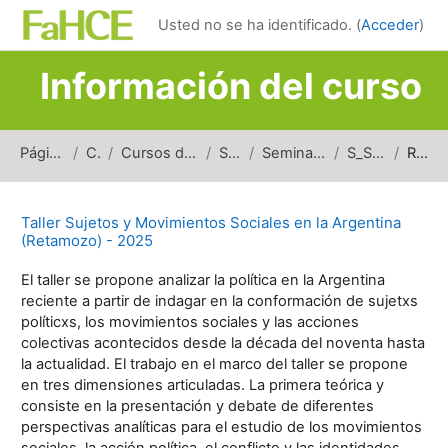
Salta al contenido principal
Usted no se ha identificado. (
Acceder
)
Información del curso
Página Principal
Cursos
Cursos de carreras de grado
Sociología
Seminarios y Talleres (S)
S_SMSAC_2025
Resumen
Taller Sujetos y Movimientos Sociales en la Argentina
(Retamozo) - 2025
El taller se propone analizar la política en la Argentina
reciente a partir de indagar en la conformación de sujetxs
políticxs, los movimientos sociales y las acciones
colectivas acontecidos desde la década del noventa hasta
la actualidad. El trabajo en el marco del taller se propone
en tres dimensiones articuladas. La primera teórica y
consiste en la presentación y debate de diferentes
perspectivas analíticas para el estudio de los movimientos
sociales, la acción política, el conflicto y las identidades