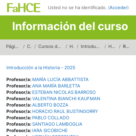
Salta al contenido principal
Usted no se ha identificado. (
Acceder
)
Información del curso
Página Principal
Cursos
Cursos de carreras de grado
Historia
Introducción a la Historia
H_IH_2025
Resumen
Introducción a la Historia - 2025
Profesor/a:
MARÍA LUCÍA ABBATTISTA
Profesor/a:
ANA MARÍA BARLETTA
Profesor/a:
ESTEBAN NICOLAS BARROSO
Profesor/a:
VALENTINA BIANCHI KAUFMAN
Profesor/a:
ALBERTO BOZZA
Profesor/a:
HORACIO RAUL BUSTINGORRY
Profesor/a:
PABLO COLLADO
Profesor/a:
SANTIAGO LAMBOGLIA
Profesor/a:
IARA SICOBICHE