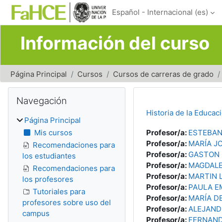
Salta al contenido principal
Español - Internacional ‎(es)‎
Información del curso
Página Principal
Cursos
Cursos de carreras de grado
Bloques
Salta Navegación
Navegación
Historia de la Educa
Página Principal
Mis cursos
Profesor/a:
ESTEBAN
Profesor/a:
MARÍA J
Recomendaciones para
Profesor/a:
GASTON 
los estudiantes
Profesor/a:
MAGDALE
Recomendaciones para
Profesor/a:
MARTIN 
los profesores
Profesor/a:
PAULA E
Tutoriales para
Profesor/a:
MARÍA DE
profesores sobre uso del
Profesor/a:
ALEJAND
campus
Profesor/a:
FERNAND