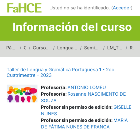
Salta al contenido principal
Usted no se ha identificado. (
Acceder
)
Información del curso
Página Principal
Cursos
Cursos de carreras de grado
Lenguas y Literaturas Modernas
Seminarios y Talleres (LLM)
LM_TLGP1_2doSem_2023
Resumen
Taller de Lengua y Gramática Portuguesa 1 - 2do
Cuatrimestre - 2023
Profesor/a:
ANTONIO LOMEU
Profesor/a:
Rosanne NASCIMENTO DE
SOUZA
Profesor sin permiso de edición:
GISELLE
NUNES
Profesor sin permiso de edición:
MARIA
DE FÁTIMA NUNES DE FRANCA