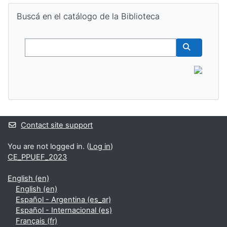
Skip Buscá en el catálogo de la Biblioteca
Buscá en el catálogo de la Biblioteca
Buscar
Buscar cur
Contact site support
You are not logged in. (
Log in
)
CE_PPUEF_2023
English ‎(en)‎
English ‎(en)‎
Español - Argentina ‎(es_ar)‎
Español - Internacional ‎(es)‎
Français ‎(fr)‎