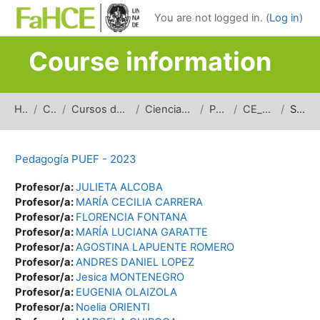
Skip to main content
You are not logged in. (
Log in
)
Course information
Home
Courses
Cursos de carreras de grado
Ciencias de la Educación
Pedagogía
CE_PPUEF_2023
Summary
Pedagogía PUEF - 2023
Profesor/a:
JULIETA ALCOBA
Profesor/a:
MARÍA CECILIA CARRERA
Profesor/a:
FLORENCIA FONTANA
Profesor/a:
MARÍA LUCIANA GARATTE
Profesor/a:
AGOSTINA LAPUENTE ROMERO
Profesor/a:
ANDRES DANIEL LOPEZ
Profesor/a:
Jesica MONTENEGRO
Profesor/a:
EUGENIA OLAIZOLA
Profesor/a:
Noelia ORIENTI