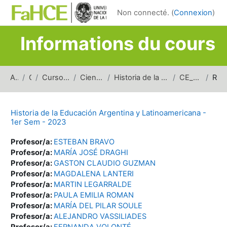
Passer au contenu principal
Non connecté. (
Connexion
)
Informations du cours
Accueil
Cours
Cursos de carreras de grado
Ciencias de la Educación
Historia de la Educación Argentina y Latinoamericana
CE_HEAL_1erSem_2023
Résumé
Historia de la Educación Argentina y Latinoamericana -
1er Sem - 2023
Profesor/a:
ESTEBAN BRAVO
Profesor/a:
MARÍA JOSÉ DRAGHI
Profesor/a:
GASTON CLAUDIO GUZMAN
Profesor/a:
MAGDALENA LANTERI
Profesor/a:
MARTIN LEGARRALDE
Profesor/a:
PAULA EMILIA ROMAN
Profesor/a:
MARÍA DEL PILAR SOULE
Profesor/a:
ALEJANDRO VASSILIADES
Profesor/a:
FERNANDA VOLONTÉ