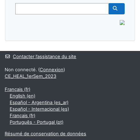
Buscar
Buscar cur
Contacter l’assistance du site
Non connecté. (
Connexion
)
CE_HEAL_1erSem_2023
Français ‎(fr)‎
English ‎(en)‎
Español - Argentina ‎(es_ar)‎
Español - Internacional ‎(es)‎
Français ‎(fr)‎
Português - Portugal ‎(pt)‎
Résumé de conservation de données