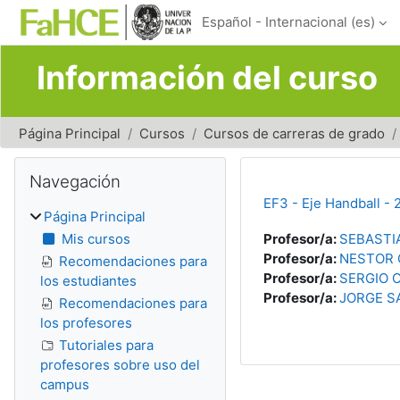
Salta al contenido principal
Español - Internacional ‎(es)‎
Información del curso
Página Principal
Cursos
Cursos de carreras de grado
Bloques
Salta Navegación
Navegación
EF3 - Eje Handball -
Página Principal
Mis cursos
Profesor/a:
SEBASTI
Profesor/a:
NESTOR
Recomendaciones para
Profesor/a:
SERGIO 
los estudiantes
Profesor/a:
JORGE S
Recomendaciones para
los profesores
Tutoriales para
profesores sobre uso del
campus