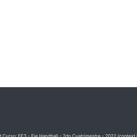
t Curso: EF3 - Eje Handball - 2do Cuatrimestre - 2022 (context