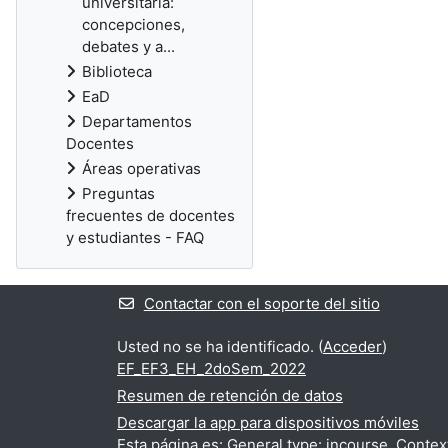
universitaria:
concepciones,
debates y a...
Biblioteca
EaD
Departamentos
Docentes
Áreas operativas
Preguntas
frecuentes de docentes
y estudiantes - FAQ
Contactar con el soporte del sitio
Usted no se ha identificado. (
Acceder
)
EF_EF3_EH_2doSem_2022
Resumen de retención de datos
Descargar la app para dispositivos móviles
Esta página es: General type: incourse. Contex