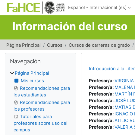
Salta al contenido principal
Español - Internacional ‎(es)‎
Información del curso
Página Principal
Cursos
Cursos de carreras de grado
Bloques
Salta Navegación
Navegación
Introducción a la Lite
Página Principal
Mis cursos
Profesor/a:
VIRGINI
Profesor/a:
MALENA
Recomendaciones para
Profesor/a:
MARTÍN 
los estudiantes
Profesor/a:
JOSÉ LUI
Recomendaciones para
Profesor/a:
MATIAS 
los profesores
Profesor/a:
IGNACIO 
Tutoriales para
Profesor/a:
ATILIO R
profesores sobre uso del
Profesor/a:
VALERIA
campus