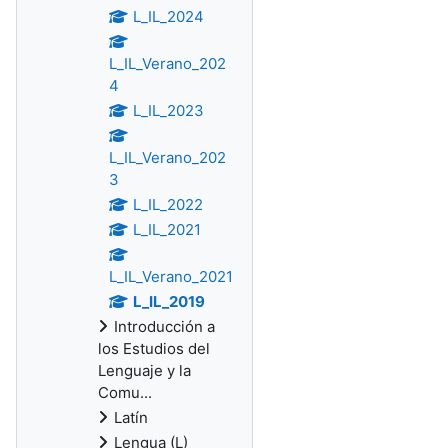
L_IL_2024
L_IL_Verano_202
4
L_IL_2023
L_IL_Verano_202
3
L_IL_2022
L_IL_2021
L_IL_Verano_2021
L_IL_2019
Introducción a
los Estudios del
Lenguaje y la
Comu...
Latín
Lengua (L)