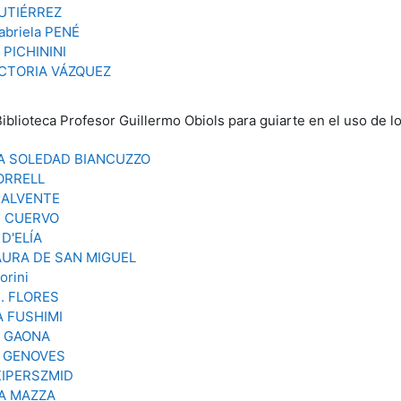
UTIÉRREZ
abriela PENÉ
PICHININI
ICTORIA VÁZQUEZ
Biblioteca Profesor Guillermo Obiols para guiarte en el uso de l
A SOLEDAD BIANCUZZO
ORRELL
 CALVENTE
 CUERVO
D'ELÍA
AURA DE SAN MIGUEL
orini
. FLORES
 FUSHIMI
 GAONA
A GENOVES
KIPERSZMID
A MAZZA