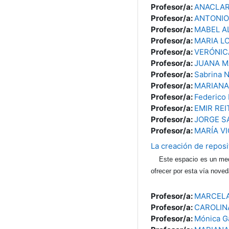
Profesor/a:
ANACLAR
Profesor/a:
ANTONI
Profesor/a:
MABEL A
Profesor/a:
MARIA L
Profesor/a:
VERÓNIC
Profesor/a:
JUANA M
Profesor/a:
Sabrina
Profesor/a:
MARIANA 
Profesor/a:
Federico
Profesor/a:
EMIR RE
Profesor/a:
JORGE S
Profesor/a:
MARÍA V
La creación de reposi
Este espacio es un medi
ofrecer por esta vía nove
Profesor/a:
MARCELA
Profesor/a:
CAROLIN
Profesor/a:
Mónica G