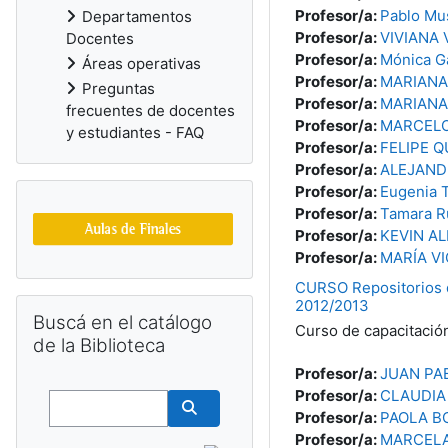
Profesor/a:
Pablo Mu
Departamentos
Profesor/a:
VIVIANA 
Docentes
Profesor/a:
Mónica G
Áreas operativas
Profesor/a:
MARIANA 
Preguntas
Profesor/a:
MARIANA 
frecuentes de docentes
Profesor/a:
MARCELO
y estudiantes - FAQ
Profesor/a:
FELIPE 
Profesor/a:
ALEJAND
Profesor/a:
Eugenia 
Profesor/a:
Tamara Ru
Profesor/a:
KEVIN A
Profesor/a:
MARÍA V
CURSO Repositorios di
Salta Buscá en el catálogo de la Biblioteca
2012/2013
Buscá en el catálogo
Curso de capacitació
de la Biblioteca
Profesor/a:
JUAN PA
Buscar
Profesor/a:
CLAUDIA
Profesor/a:
PAOLA B
Buscar cursos
Profesor/a:
MARCELA