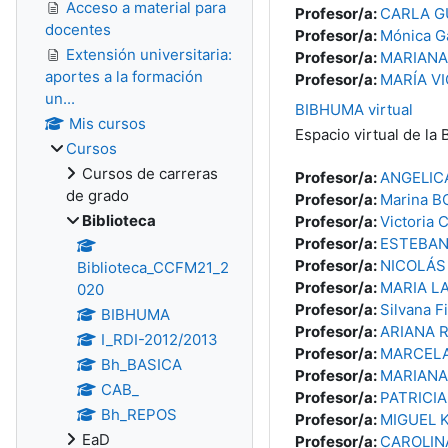
Acceso a material para
Profesor/a:
CARLA G
docentes
Profesor/a:
Mónica G
Extensión universitaria:
Profesor/a:
MARIANA 
aportes a la formación
Profesor/a:
MARÍA V
un...
BIBHUMA virtual
Mis cursos
Espacio virtual de la 
Cursos
Cursos de carreras
Profesor/a:
ANGELIC
de grado
Profesor/a:
Marina B
Biblioteca
Profesor/a:
Victoria
Profesor/a:
ESTEBAN
Profesor/a:
NICOLÁS 
Biblioteca_CCFM21_2
Profesor/a:
MARIA L
020
Profesor/a:
Silvana Fi
BIBHUMA
Profesor/a:
ARIANA R
I_RDI-2012/2013
Profesor/a:
MARCELA
Bh_BASICA
Profesor/a:
MARIANA
CAB_
Profesor/a:
PATRICI
Bh_REPOS
Profesor/a:
MIGUEL 
EaD
Profesor/a:
CAROLIN