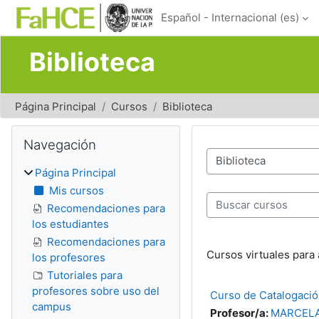
Salta al contenido principal
Español - Internacional ‎(es)‎
Biblioteca
Página Principal
Cursos
Biblioteca
Bloques
Salta Navegación
Navegación
Categorías
Página Principal
Mis cursos
Buscar cursos
Recomendaciones para
los estudiantes
Recomendaciones para
Cursos virtuales para 
los profesores
Tutoriales para
profesores sobre uso del
Curso de Catalogació
campus
Profesor/a:
MARCELA