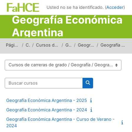
Salta al contenido principal
Usted no se ha identificado. (
Acceder
)
Geografía Económica
Argentina
Página Principal
Cursos
Cursos de carreras de grado
Geografía
Geografía Económica
Geografía Económica Argentina
Categorías
Buscar cursos
Buscar cursos
Geografía Económica Argentina - 2025
Geografía Económica Argentina - 2024
Geografía Económica Argentina - Curso de Verano -
2024