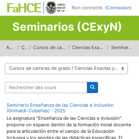
Passer au contenu principal
Non connecté. (
Connexion
)
Seminarios (CExyN)
Accueil
Cours
Cursos de carreras de grado
Ciencias Exactas y Naturales
Seminarios (CExyN)
Catégories de cours
Rechercher des cours
Rechercher des cour
Seminario Enseñanza de las Ciencias e Inclusión
(Grimaldi-Cobeñas) - 2025
La asignatura "Enseñanza de las Ciencias e inclusión"
propone un espacio dentro de la formación inicial docente
para la articulación entre el campo de la Educación
Inclusiva y los aportes de las didácticas específicas. El