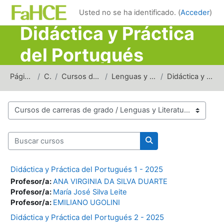
Salta al contenido principal
Usted no se ha identificado. (
Acceder
)
Didáctica y Práctica
del Portugués
Página Principal
Cursos
Cursos de carreras de grado
Lenguas y Literaturas Modernas
Didáctica y Práctica del Portugués
Categorías
Buscar cursos
Buscar cursos
Didáctica y Práctica del Portugués 1 - 2025
Profesor/a:
ANA VIRGINIA DA SILVA DUARTE
Profesor/a:
María José Silva Leite
Profesor/a:
EMILIANO UGOLINI
Didáctica y Práctica del Portugués 2 - 2025