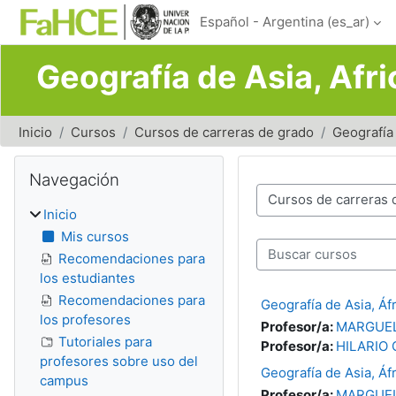
Salta al contenido principal
Español - Argentina ‎(es_ar)‎
Geografía de Asia, Afr
Inicio
Cursos
Cursos de carreras de grado
Geografía
Bloques
Salta Navegación
Navegación
Categorías del curso
Inicio
Mis cursos
Buscar cursos
Recomendaciones para
los estudiantes
Recomendaciones para
Geografía de Asia, Áf
los profesores
Profesor/a:
MARGUEL
Tutoriales para
Profesor/a:
HILARIO 
profesores sobre uso del
Geografía de Asia, Áf
campus
Profesor/a:
MARGUEL