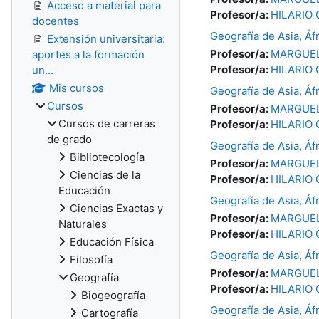
Acceso a material para
Profesor/a:
HILARIO 
docentes
Geografía de Asia, Áf
Extensión universitaria:
Profesor/a:
MARGUEL
aportes a la formación
Profesor/a:
HILARIO 
un...
Mis cursos
Geografía de Asia, Áf
Cursos
Profesor/a:
MARGUEL
Cursos de carreras
Profesor/a:
HILARIO 
de grado
Geografía de Asia, Áf
Bibliotecología
Profesor/a:
MARGUEL
Ciencias de la
Profesor/a:
HILARIO 
Educación
Geografía de Asia, Áf
Ciencias Exactas y
Profesor/a:
MARGUEL
Naturales
Profesor/a:
HILARIO 
Educación Física
Geografía de Asia, Áf
Filosofía
Profesor/a:
MARGUEL
Geografía
Profesor/a:
HILARIO 
Biogeografía
Geografía de Asia, Áf
Cartografía