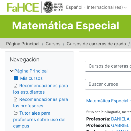
Salta al contenido principal
Español - Internacional ‎(es)‎
Matemática Especial
Página Principal
Cursos
Cursos de carreras de grado
Bloques
Salta Navegación
Navegación
Categorías
Página Principal
Mis cursos
Buscar cursos
Recomendaciones para
los estudiantes
Recomendaciones para
Matemática Especial 
los profesores
Sitio con bibliografía, ma
Tutoriales para
Profesor/a:
DANIELA 
profesores sobre uso del
Profesor/a:
GABRIEL 
campus