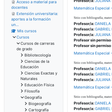
Profesor/a:
JULIANA
Acceso a material para
docentes
Matemática Especial 
Extensión universitaria:
Sitio con bibliografía, ma
aportes a la formación
Profesor/a:
DANIELA 
un...
Profesor/a:
GABRIEL 
Mis cursos
Profesor/a:
JULIANA
Cursos
Profesor sin permiso
Cursos de carreras
Profesor sin permiso
de grado
Matemática Especial 
Bibliotecología
Ciencias de la
Sitio con bibliografía, ma
Educación
Profesor/a:
DANIELA 
Ciencias Exactas y
Profesor/a:
GABRIEL 
Naturales
Profesor/a:
JULIANA
Educación Física
Matemática Especial 
Filosofía
Sitio con bibliografía, mat
Geografía
Profesor/a:
DANIELA 
Biogeografía
Profesor/a:
GABRIEL 
Cartografía