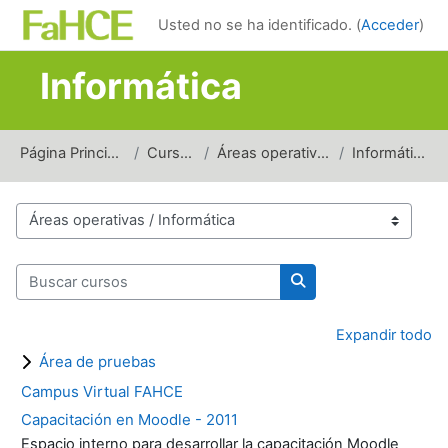
Salta al contenido principal
Usted no se ha identificado. (
Acceder
)
Informática
Página Principal
Cursos
Áreas operativas
Informática
Categorías
Buscar cursos
Buscar cursos
Expandir todo
Área de pruebas
Campus Virtual FAHCE
Capacitación en Moodle - 2011
Espacio interno para desarrollar la capacitación Moodle