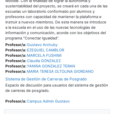
Moodle. Con la finalidad de lograr la autonomía y
sustentabilidad del proyecto, se creará en cada una de las
escuelas un laboratorio conformado por alumnos y
profesores con capacidad de mantener la plataforma e
instruir a nuevos miembros. De esta manera se introduce
a la escuela en el uso de las nuevas tecnologías de
información y comunicación, acorde con los objetivos del
programa “Conectar Igualdad”.
Profesor/a:
Gustavo Archuby
Profesor/a:
EZEQUIEL CAMBLOR
Profesor/a:
MARCELA FUSHIMI
Profesor/a:
Claudia GONZALEZ
Profesor/a:
YANINA GONZALEZ TERAN
Profesor/a:
MARIA TERESA OLTOLINA GIORDANO
Sistema de Gestión de Carreras de Posgrado
Espacio de discusión para usuarios del sistema de gestión
de carreras de posgrado.
Profesor/a:
Campus Admin Gustavo
Bloques
Salta Navegación