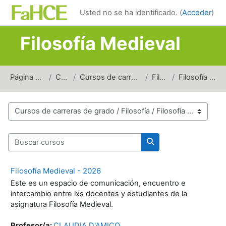
Salta al contenido principal
Usted no se ha identificado. (
Acceder
)
Filosofía Medieval
Página Principal
Cursos
Cursos de carreras de grado
Filosofía
Filosofía Medieval
Categorías
Buscar cursos
Buscar cursos
Filosofía Medieval - 2026
Este es un espacio de comunicación, encuentro e
intercambio entre lxs docentes y estudiantes de la
asignatura Filosofía Medieval.
Profesor/a:
CLAUDIA D'AMICO