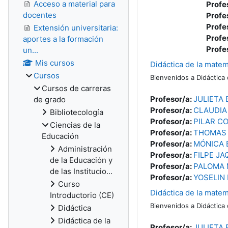
Acceso a material para
Profe
docentes
Profe
Profe
Extensión universitaria:
Profe
aportes a la formación
Profe
un...
Mis cursos
Didáctica de la matem
Cursos
Bienvenidos a Didáctica
Cursos de carreras
Profesor/a:
JULIETA
de grado
Profesor/a:
CLAUDIA
Bibliotecología
Profesor/a:
PILAR C
Ciencias de la
Profesor/a:
THOMAS 
Educación
Profesor/a:
MÓNICA 
Administración
Profesor/a:
FILPE JA
de la Educación y
Profesor/a:
PALOMA
de las Institucio...
Profesor/a:
YOSELIN
Curso
Didáctica de la matem
Introductorio (CE)
Bienvenidos a Didáctica
Didáctica
Didáctica de la
Profesor/a:
JULIETA