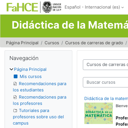
Salta al contenido principal
Español - Internacional ‎(es)‎
Didáctica de la Matemá
Página Principal
Cursos
Cursos de carreras de grado
Bloques
Salta Navegación
Navegación
Categorías
Página Principal
Mis cursos
Buscar cursos
Recomendaciones para
los estudiantes
Recomendaciones para
Didáctica de la matem
los profesores
Bienve
Tutoriales para
profesores sobre uso del
Profe
campus
Profe