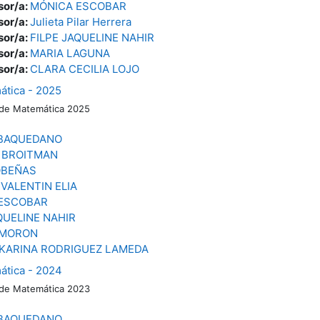
sor/a:
MÓNICA ESCOBAR
sor/a:
Julieta Pilar Herrera
sor/a:
FILPE JAQUELINE NAHIR
sor/a:
MARIA LAGUNA
sor/a:
CLARA CECILIA LOJO
ática - 2025
 de Matemática 2025
 BAQUEDANO
 BROITMAN
OBEÑAS
VALENTIN ELIA
ESCOBAR
QUELINE NAHIR
 MORON
 KARINA RODRIGUEZ LAMEDA
ática - 2024
 de Matemática 2023
 BAQUEDANO