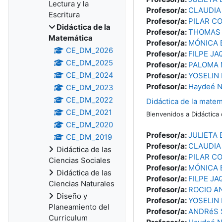
Lectura y la
Profesor/a:
CLAUDIA
Escritura
Profesor/a:
PILAR C
Didáctica de la
Profesor/a:
THOMAS 
Matemática
Profesor/a:
MÓNICA 
CE_DM_2026
Profesor/a:
FILPE JA
CE_DM_2025
Profesor/a:
PALOMA
CE_DM_2024
Profesor/a:
YOSELIN
Profesor/a:
Haydeé N
CE_DM_2023
CE_DM_2022
Didáctica de la matem
CE_DM_2021
Bienvenidos a Didáctica
CE_DM_2020
Profesor/a:
JULIETA
CE_DM_2019
Profesor/a:
CLAUDIA
Didáctica de las
Profesor/a:
PILAR C
Ciencias Sociales
Profesor/a:
MÓNICA 
Didáctica de las
Profesor/a:
FILPE JA
Ciencias Naturales
Profesor/a:
ROCIO A
Diseño y
Profesor/a:
YOSELIN
Planeamiento del
Profesor/a:
ANDRéS 
Curriculum