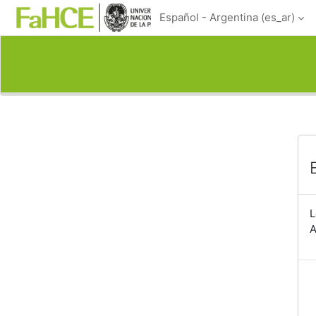
Salta al contenido principal
Español - Argentina ‎(es_ar)‎
L
A