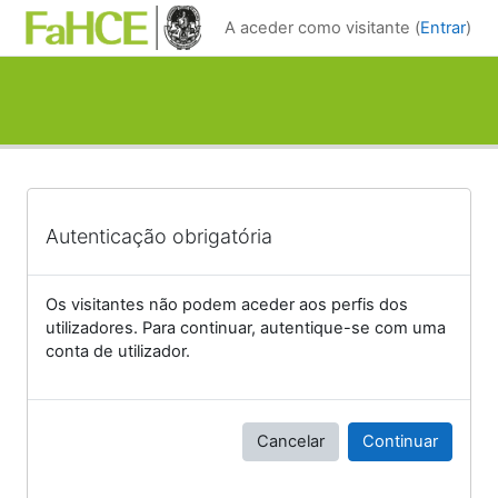
Ir para o conteúdo principal
A aceder como visitante (
Entrar
)
Autenticação obrigatória
Os visitantes não podem aceder aos perfis dos
utilizadores. Para continuar, autentique-se com uma
conta de utilizador.
Cancelar
Continuar