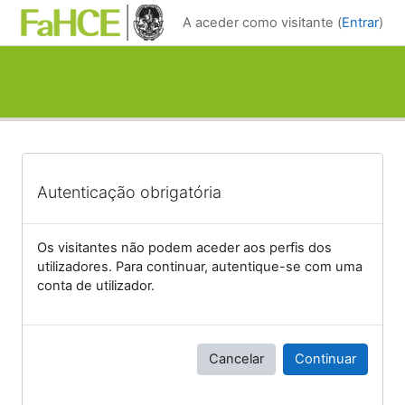
Ir para o conteúdo principal
A aceder como visitante (
Entrar
)
Autenticação obrigatória
Os visitantes não podem aceder aos perfis dos
utilizadores. Para continuar, autentique-se com uma
conta de utilizador.
Cancelar
Continuar