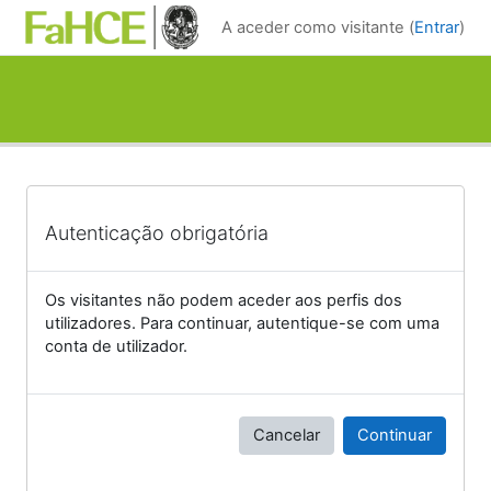
Ir para o conteúdo principal
A aceder como visitante (
Entrar
)
Autenticação obrigatória
Os visitantes não podem aceder aos perfis dos
utilizadores. Para continuar, autentique-se com uma
conta de utilizador.
Cancelar
Continuar