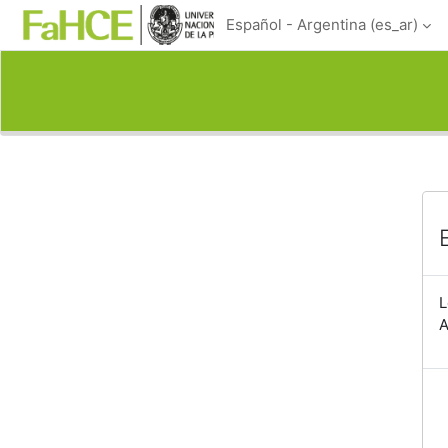
Salta al contenido principal
Español - Argentina ‎(es_ar)‎
L
A