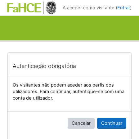
Ir para o conteúdo principal
A aceder como visitante (
Entrar
)
Autenticação obrigatória
Os visitantes não podem aceder aos perfis dos
utilizadores. Para continuar, autentique-se com uma
conta de utilizador.
Cancelar
Continuar