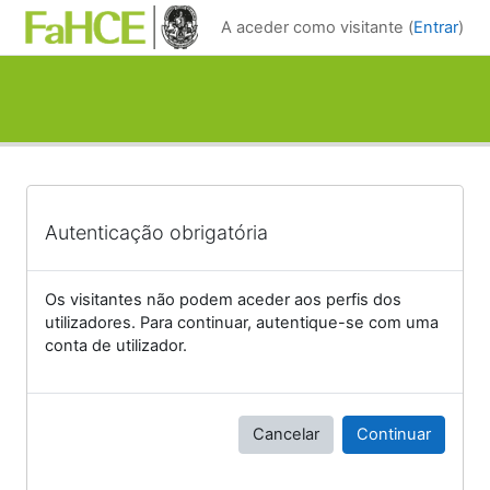
Ir para o conteúdo principal
A aceder como visitante (
Entrar
)
Autenticação obrigatória
Os visitantes não podem aceder aos perfis dos
utilizadores. Para continuar, autentique-se com uma
conta de utilizador.
Cancelar
Continuar