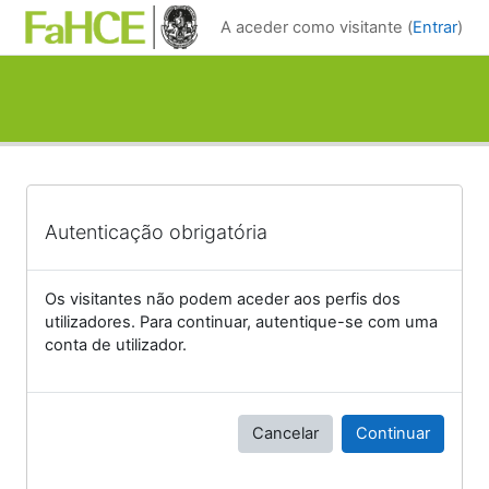
Ir para o conteúdo principal
A aceder como visitante (
Entrar
)
Autenticação obrigatória
Os visitantes não podem aceder aos perfis dos
utilizadores. Para continuar, autentique-se com uma
conta de utilizador.
Cancelar
Continuar