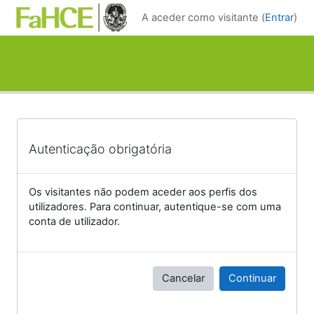
Ir para o conteúdo principal
A aceder como visitante (
Entrar
)
Autenticação obrigatória
Os visitantes não podem aceder aos perfis dos
utilizadores. Para continuar, autentique-se com uma
conta de utilizador.
Cancelar
Continuar