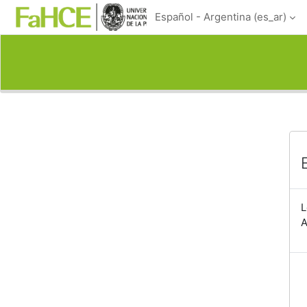
Salta al contenido principal
Español - Argentina ‎(es_ar)‎
L
A