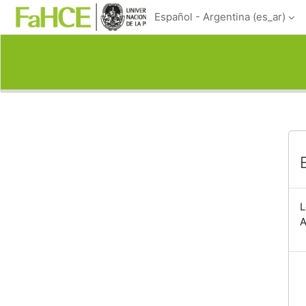
Salta al contenido principal
Español - Argentina ‎(es_ar)‎
L
A