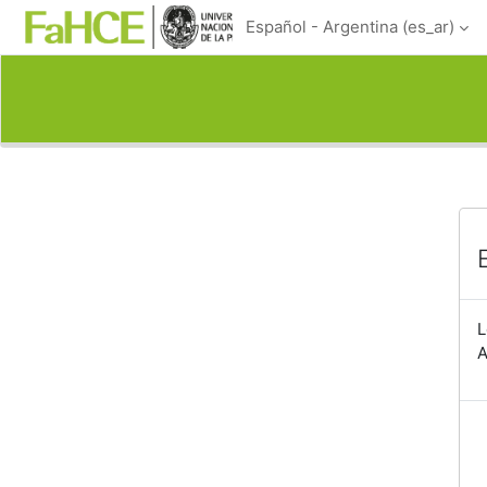
Salta al contenido principal
Español - Argentina ‎(es_ar)‎
L
A