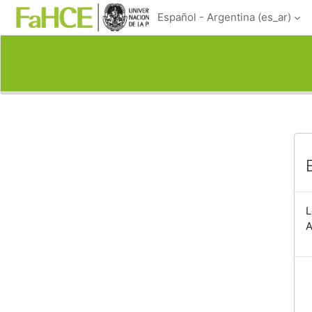
Salta al contenido principal
Español - Argentina ‎(es_ar)‎
L
A