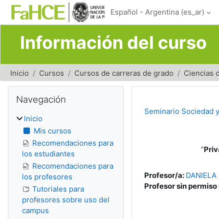
Salta al contenido principal
Español - Argentina ‎(es_ar)‎
Información del curso
Inicio
Cursos
Cursos de carreras de grado
Ciencias 
Bloques
Salta Navegación
Navegación
Seminario Sociedad y 
Inicio
Mis cursos
Recomendaciones para
“
Priv
los estudiantes
Recomendaciones para
Profesor/a:
DANIELA
los profesores
Profesor sin permiso
Tutoriales para
profesores sobre uso del
campus