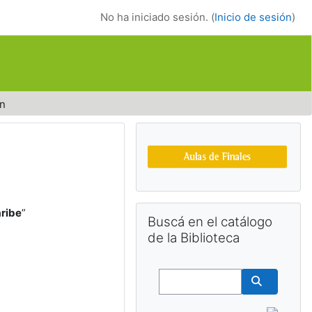
No ha iniciado sesión. (
Inicio de sesión
)
n
Bloques suplemen
Salta Buscá en el catálogo de la Bib
aribe
”
Buscá en el catálogo
de la Biblioteca
Buscar
Buscar cu