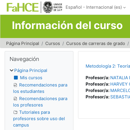
Salta al contenido principal
Español - Internacional ‎(es)‎
Información del curso
Página Principal
Cursos
Cursos de carreras de grado
Bloques
Salta Navegación
Navegación
Metodología 2: Teoría
Página Principal
Mis cursos
Profesor/a:
NATALIA
Profesor/a:
HARVEY 
Recomendaciones para
Profesor/a:
MARCEL
los estudiantes
Profesor/a:
SEBASTI
Recomendaciones para
los profesores
Tutoriales para
profesores sobre uso del
campus