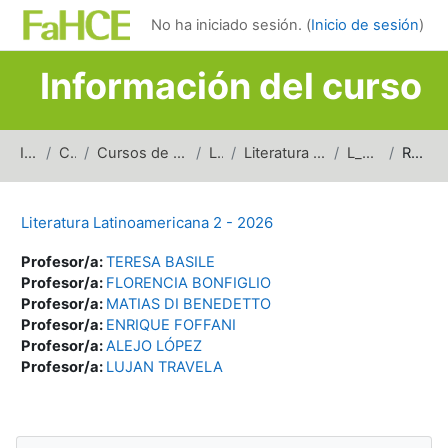
Salta al contenido principal
No ha iniciado sesión. (
Inicio de sesión
)
Información del curso
Inicio
Cursos
Cursos de carreras de grado
Letras
Literatura Latinoamericana
L_LL2_2026
Resumen
Literatura Latinoamericana 2 - 2026
Profesor/a:
TERESA BASILE
Profesor/a:
FLORENCIA BONFIGLIO
Profesor/a:
MATIAS DI BENEDETTO
Profesor/a:
ENRIQUE FOFFANI
Profesor/a:
ALEJO LÓPEZ
Profesor/a:
LUJAN TRAVELA
Bloques
Salta Navegación