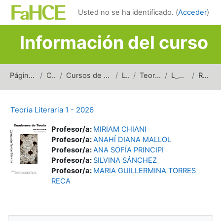
Salta al contenido principal
Usted no se ha identificado. (
Acceder
)
Información del curso
Página Principal
Cursos
Cursos de carreras de grado
Letras
Teoría Literaria
L_TL1_2026
Resumen
Teoría Literaria 1 - 2026
Profesor/a:
MIRIAM CHIANI
Profesor/a:
ANAHÍ DIANA MALLOL
Profesor/a:
ANA SOFÍA PRINCIPI
Profesor/a:
SILVINA SÁNCHEZ
Profesor/a:
MARIA GUILLERMINA TORRES
RECA
Bloques
Salta Navegación