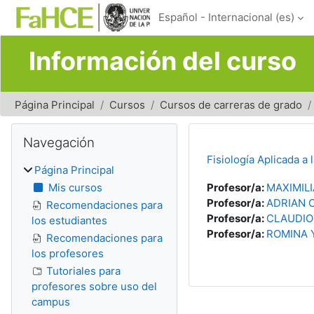
Salta al contenido principal
Español - Internacional ‎(es)‎
Información del curso
Página Principal
Cursos
Cursos de carreras de grado
Bloques
Salta Navegación
Navegación
Fisiología Aplicada a
Página Principal
Mis cursos
Profesor/a:
MAXIMIL
Profesor/a:
ADRIAN 
Recomendaciones para
Profesor/a:
CLAUDIO
los estudiantes
Profesor/a:
ROMINA 
Recomendaciones para
los profesores
Tutoriales para
profesores sobre uso del
campus