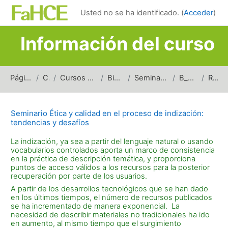
Salta al contenido principal
Usted no se ha identificado. (
Acceder
)
Información del curso
Página Principal
Cursos
Cursos de carreras de grado
Bibliotecología
Seminarios y Talleres (Bibl)
B_SEyCPI_2026
Resumen
Seminario Ética y calidad en el proceso de indización:
tendencias y desafíos
La indización, ya sea a partir del lenguaje natural o usando
vocabularios controlados aporta un marco de consistencia
en la práctica de descripción temática, y proporciona
puntos de acceso válidos a los recursos para la posterior
recuperación por parte de los usuarios.
A partir de los desarrollos tecnológicos que se han dado
en los últimos tiempos, el número de recursos publicados
se ha incrementado de manera exponencial. La
necesidad de describir materiales no tradicionales ha ido
en aumento, al mismo tiempo que el surgimiento