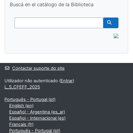
Buscá en el catálogo de la Biblioteca
Buscar
Buscar cur
Contactar suporte do site
Utilizador não autenticado (
Entrar
)
L_S_CFEFF_2025
Português - Portugal ‎(pt)‎
English ‎(en)‎
Español - Argentina ‎(es_ar)‎
Español - Internacional ‎(es)‎
Français ‎(fr)‎
Português - Portugal ‎(pt)‎