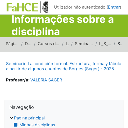
Ir para o conteúdo principal
Utilizador não autenticado (
Entrar
)
Informações sobre a
disciplina
Página principal
Disciplinas
Cursos de carreras de grado
Letras
Seminarios y Talleres (L)
L_S_CFEFF_2025
Sumário
Seminario La condición formal. Estructura, forma y fábula
a partir de algunos cuentos de Borges (Sager) - 2025
Profesor/a:
VALERIA SAGER
Blocos
Ignorar Navegação
Navegação
Página principal
Minhas disciplinas