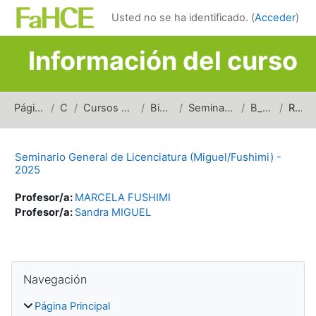
Salta al contenido principal
Usted no se ha identificado. (
Acceder
)
Información del curso
Página Principal
Cursos
Cursos de carreras de grado
Bibliotecología
Seminarios y Talleres (Bibl)
B_SGTP_2025
Resumen
Seminario General de Licenciatura (Miguel/Fushimi) -
2025
Profesor/a:
MARCELA FUSHIMI
Profesor/a:
Sandra MIGUEL
Bloques
Salta Navegación
Navegación
Página Principal