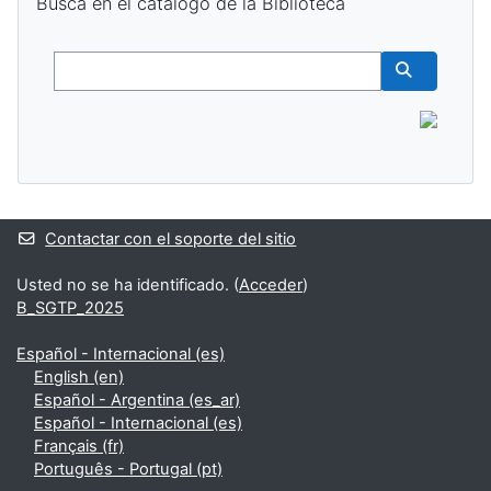
Buscá en el catálogo de la Biblioteca
Buscar
Buscar cur
Contactar con el soporte del sitio
Usted no se ha identificado. (
Acceder
)
B_SGTP_2025
Español - Internacional ‎(es)‎
English ‎(en)‎
Español - Argentina ‎(es_ar)‎
Español - Internacional ‎(es)‎
Français ‎(fr)‎
Português - Portugal ‎(pt)‎