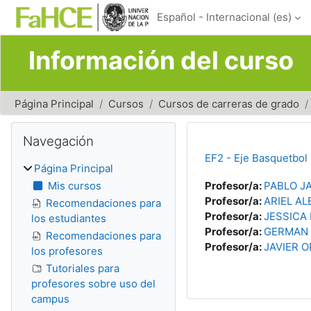
Salta al contenido principal
Español - Internacional ‎(es)‎
Información del curso
Página Principal
Cursos
Cursos de carreras de grado
Bloques
Salta Navegación
Navegación
EF2 - Eje Basquetbol 
Página Principal
Mis cursos
Profesor/a:
PABLO J
Profesor/a:
ARIEL A
Recomendaciones para
Profesor/a:
JESSICA 
los estudiantes
Profesor/a:
GERMAN
Recomendaciones para
Profesor/a:
JAVIER 
los profesores
Tutoriales para
profesores sobre uso del
campus