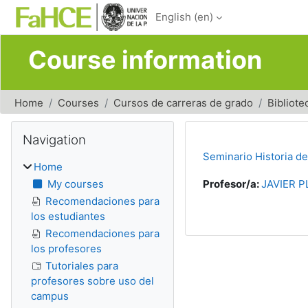
Skip to main content
English ‎(en)‎
Course information
Home
Courses
Cursos de carreras de grado
Bibliote
Blocks
Skip Navigation
Navigation
Seminario Historia de
Home
My courses
Profesor/a:
JAVIER 
Recomendaciones para
los estudiantes
Recomendaciones para
los profesores
Tutoriales para
profesores sobre uso del
campus