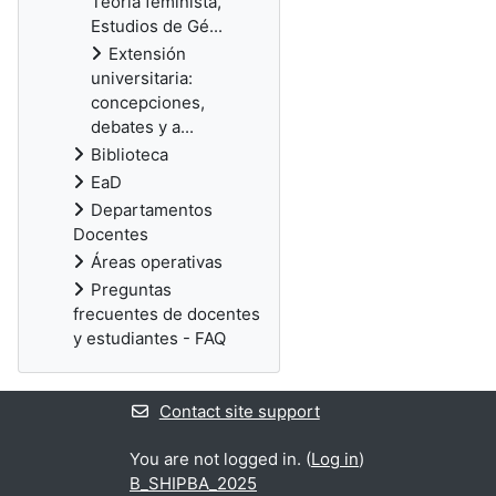
Teoría feminista,
Estudios de Gé...
Extensión
universitaria:
concepciones,
debates y a...
Biblioteca
EaD
Departamentos
Docentes
Áreas operativas
Preguntas
frecuentes de docentes
y estudiantes - FAQ
Contact site support
You are not logged in. (
Log in
)
B_SHIPBA_2025